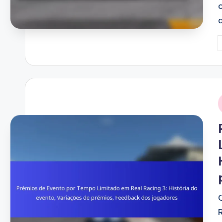
P
b
i