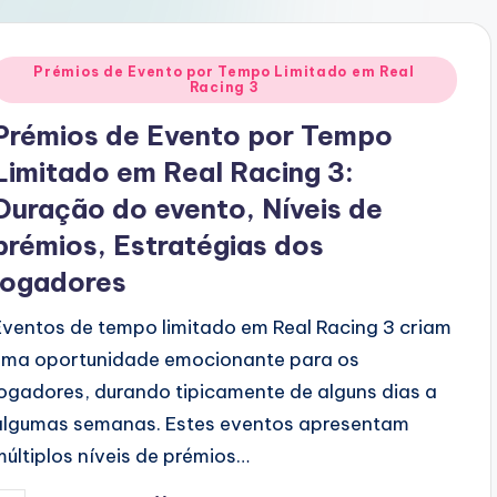
Posted
Prémios de Evento por Tempo Limitado em Real
Racing 3
n
Prémios de Evento por Tempo
Limitado em Real Racing 3:
Duração do evento, Níveis de
prémios, Estratégias dos
jogadores
Eventos de tempo limitado em Real Racing 3 criam
uma oportunidade emocionante para os
jogadores, durando tipicamente de alguns dias a
algumas semanas. Estes eventos apresentam
múltiplos níveis de prémios…