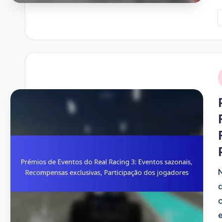
P
b
i