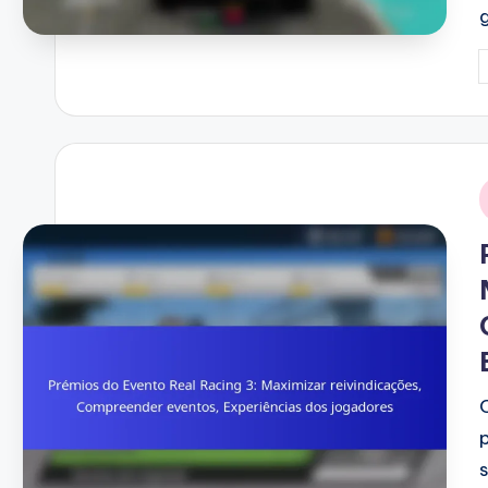
P
b
i