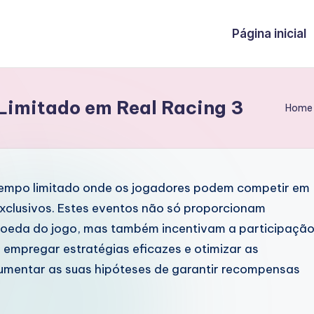
Página inicial
Limitado em Real Racing 3
Home
tempo limitado onde os jogadores podem competir em
exclusivos. Estes eventos não só proporcionam
moeda do jogo, mas também incentivam a participaçã
 empregar estratégias eficazes e otimizar as
umentar as suas hipóteses de garantir recompensas