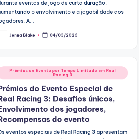
durante eventos de jogo de curta duração,
aumentando o envolvimento e a jogabilidade dos
jogadores. A…
Jenna Blake
04/03/2026
osted
y
Posted
Prémios de Evento por Tempo Limitado em Real
Racing 3
n
Prémios do Evento Especial de
Real Racing 3: Desafios únicos,
Envolvimento dos jogadores,
Recompensas do evento
Os eventos especiais de Real Racing 3 apresentam