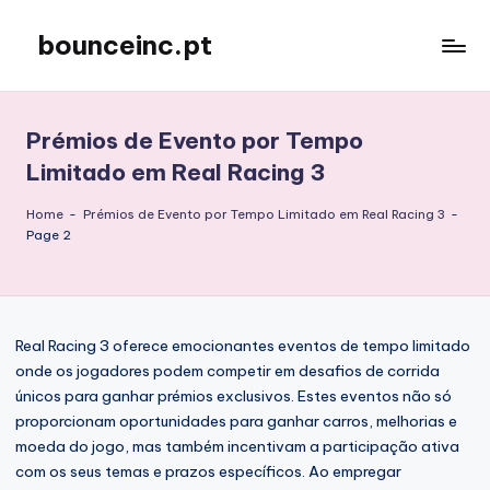
bounceinc.pt
Skip
to
content
Prémios de Evento por Tempo
Limitado em Real Racing 3
Home
-
Prémios de Evento por Tempo Limitado em Real Racing 3
-
Page 2
Real Racing 3 oferece emocionantes eventos de tempo limitado
onde os jogadores podem competir em desafios de corrida
únicos para ganhar prémios exclusivos. Estes eventos não só
proporcionam oportunidades para ganhar carros, melhorias e
moeda do jogo, mas também incentivam a participação ativa
com os seus temas e prazos específicos. Ao empregar