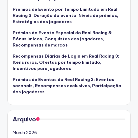
Prémios de Evento por Tempo Limitado em Real
Racing 3: Duração do evento, Níveis de prémios,
Estratégias dos jogadores
Prémios do Evento Especial do Real Racing 3:
Bónus únicos, Conquistas dos jogadores,
Recompensas de marcos
Recompensas Diárias de Login em Real Racing 3:
Itens raros, Ofertas por tempo limitado,
Incentivos para jogadores
Prémios de Eventos do Real Racing 3: Eventos
sazonais, Recompensas exclusivas, Participação
dos jogadores
Arquivo
March 2026