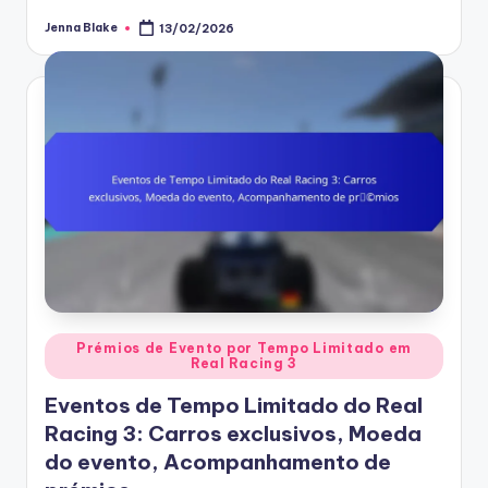
Jenna Blake
13/02/2026
Posted
by
Posted
Prémios de Evento por Tempo Limitado em
Real Racing 3
in
Eventos de Tempo Limitado do Real
Racing 3: Carros exclusivos, Moeda
do evento, Acompanhamento de