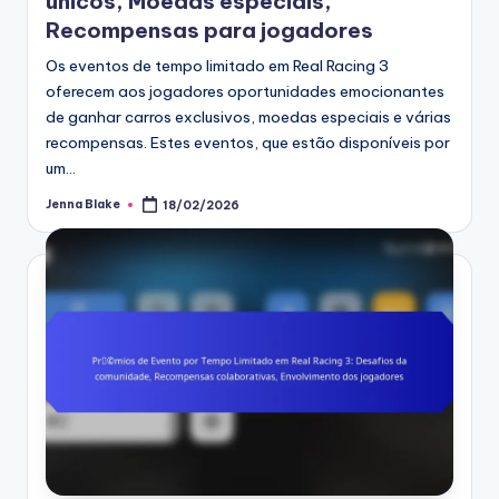
únicos, Moedas especiais,
Recompensas para jogadores
Os eventos de tempo limitado em Real Racing 3
oferecem aos jogadores oportunidades emocionantes
de ganhar carros exclusivos, moedas especiais e várias
recompensas. Estes eventos, que estão disponíveis por
um…
Jenna Blake
18/02/2026
Posted
by