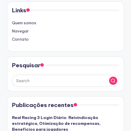
pagination
Links
Quem somos
Navegar
Contato
Pesquisar
Publicações recentes
Real Racing 3 Login Diário: Reivindicação
estratégica, Otimização de recompensas,
Benefícios para jogadores