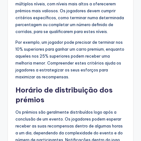
múltiplos níveis, com níveis mais altos a oferecerem
prémios mais valiosos. Os jogadores devem cumprir
critérios específicos, como terminar numa determinada
percentagem ou completar um número definido de
corridas, para se qualificarem para estes níveis.
Por exemplo, um jogador pode precisar de terminar nos
10% superiores para ganhar um carro premium, enquanto
aqueles nos 25% superiores podem receber uma
melhoria menor. Compreender estes critérios ajuda os
jogadores a estrategizar os seus esforços para
maximizar as recompensas.
Horário de distribuição dos
prémios
Os prémios são geralmente distribuídos logo após a
conclusão de um evento. Os jogadores podem esperar
receber as suas recompensas dentro de algumas horas
a um dia, dependendo da complexidade do evento e do
número de participantes. Notificações dentro do jogo