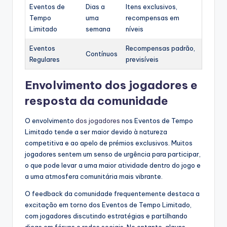
Eventos de
Dias a
Itens exclusivos,
Tempo
uma
recompensas em
Limitado
semana
níveis
Eventos
Recompensas padrão,
Contínuos
Regulares
previsíveis
Envolvimento dos jogadores e
resposta da comunidade
O envolvimento
dos jogadores
nos Eventos de Tempo
Limitado tende a ser maior devido à natureza
competitiva e ao apelo de prémios exclusivos. Muitos
jogadores sentem um senso de urgência para participar,
o que pode levar a uma maior atividade dentro do jogo e
a uma atmosfera comunitária mais vibrante.
O feedback da comunidade frequentemente destaca a
excitação em torno dos Eventos de Tempo Limitado,
com jogadores discutindo estratégias e partilhando
dicas em fóruns e redes sociais. No entanto, alguns