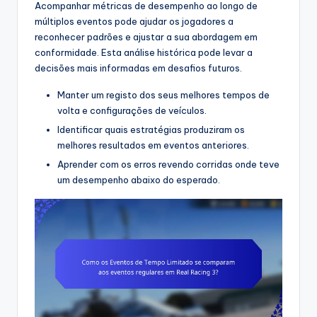
Acompanhar métricas de desempenho ao longo de
múltiplos eventos pode ajudar os jogadores a
reconhecer padrões e ajustar a sua abordagem em
conformidade. Esta análise histórica pode levar a
decisões mais informadas em desafios futuros.
Manter um registo dos seus melhores tempos de
volta e configurações de veículos.
Identificar quais estratégias produziram os
melhores resultados em eventos anteriores.
Aprender com os erros revendo corridas onde teve
um desempenho abaixo do esperado.