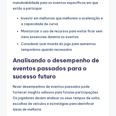
manobrabilidade para os eventos específicos em que
estão a participar.
Investir em melhorias que melhorem a aceleração e
a capacidade de curva.
Monitorizar o uso de recursos para evitar ficar sem
itens essenciais durante os eventos.
Considerar usar moeda do jogo para aumentos
temporários quando necessário.
Analisando o desempenho de
eventos passados para o
sucesso futuro
Rever desempenhos de eventos passados pode
fornecer insights valiosos para futuras participações.
Os jogadores devem analisar os seus tempos de volta,
escolhas de veículos e estratégias para identificar
áreas de melhoria.