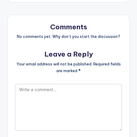
Comments
No comments yet. Why don’t you start the discussion?
Leave a Reply
Your email address will not be published.
Required fields
are marked
*