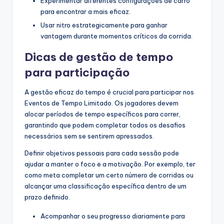
Experimentar diferentes configurações de carro
para encontrar a mais eficaz.
Usar nitro estrategicamente para ganhar
vantagem durante momentos críticos da corrida.
Dicas de gestão de tempo
para participação
A gestão eficaz do tempo é crucial para participar nos
Eventos de Tempo Limitado. Os jogadores devem
alocar períodos de tempo específicos para correr,
garantindo que podem completar todos os desafios
necessários sem se sentirem apressados.
Definir objetivos pessoais para cada sessão pode
ajudar a manter o foco e a motivação. Por exemplo, ter
como meta completar um certo número de corridas ou
alcançar uma classificação específica dentro de um
prazo definido.
Acompanhar o seu progresso diariamente para