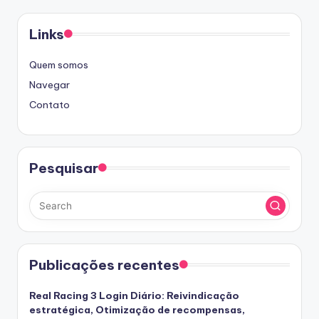
Links
Quem somos
Navegar
Contato
Pesquisar
Publicações recentes
Real Racing 3 Login Diário: Reivindicação
estratégica, Otimização de recompensas,