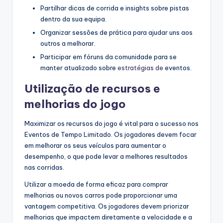
Partilhar dicas de corrida e insights sobre pistas
dentro da sua equipa.
Organizar sessões de prática para ajudar uns aos
outros a melhorar.
Participar em fóruns da comunidade para se
manter atualizado sobre
estratégias de
eventos.
Utilização de recursos e
melhorias do jogo
Maximizar os recursos do jogo é vital para o sucesso nos
Eventos de Tempo Limitado. Os jogadores devem focar
em melhorar os seus veículos para aumentar o
desempenho, o que pode levar a melhores resultados
nas corridas.
Utilizar a moeda de forma eficaz para comprar
melhorias ou novos carros pode proporcionar uma
vantagem competitiva. Os jogadores devem priorizar
melhorias que impactem diretamente a velocidade e a