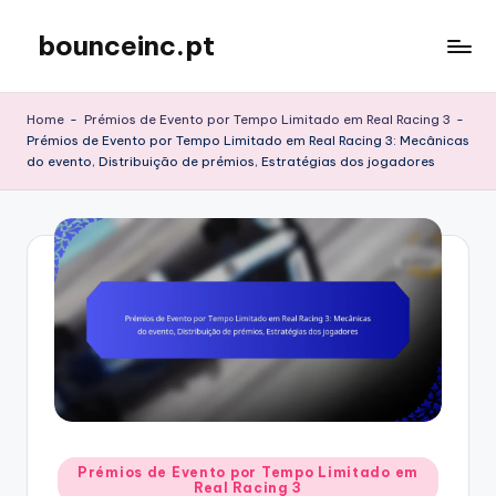
bounceinc.pt
Skip
to
content
Home
-
Prémios de Evento por Tempo Limitado em Real Racing 3
-
Prémios de Evento por Tempo Limitado em Real Racing 3: Mecânicas
do evento, Distribuição de prémios, Estratégias dos jogadores
Posted
Prémios de Evento por Tempo Limitado em
Real Racing 3
in