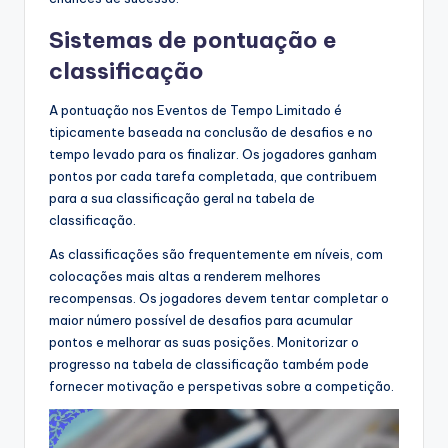
Sistemas de pontuação e
classificação
A pontuação nos Eventos de Tempo Limitado é
tipicamente baseada na conclusão de desafios e no
tempo levado para os finalizar. Os jogadores ganham
pontos por cada tarefa completada, que contribuem
para a sua classificação geral na tabela de
classificação.
As classificações são frequentemente em níveis, com
colocações mais altas a renderem melhores
recompensas. Os jogadores devem tentar completar o
maior número possível de desafios para acumular
pontos e melhorar as suas posições. Monitorizar o
progresso na tabela de classificação também pode
fornecer motivação e perspetivas sobre a competição.