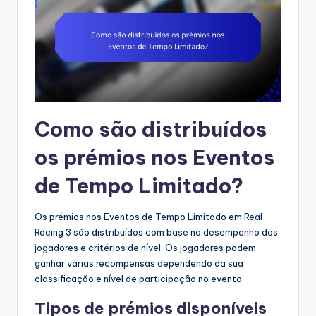
Como são distribuídos
os prémios nos Eventos
de Tempo Limitado?
Os prémios nos Eventos de Tempo Limitado em Real
Racing 3 são distribuídos com base no desempenho dos
jogadores e critérios de nível. Os jogadores podem
ganhar várias recompensas dependendo da sua
classificação e nível de participação no evento.
Tipos de prémios disponíveis