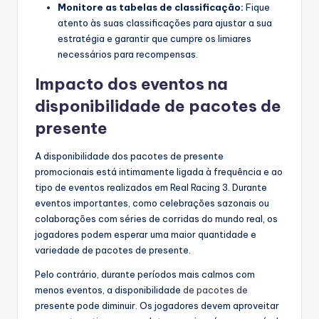
Monitore as tabelas de classificação:
Fique
atento às suas classificações para ajustar a sua
estratégia e garantir que cumpre os limiares
necessários para recompensas.
Impacto dos eventos na
disponibilidade de pacotes de
presente
A disponibilidade dos pacotes de presente
promocionais está intimamente ligada à frequência e ao
tipo de eventos realizados em Real Racing 3. Durante
eventos importantes, como celebrações sazonais ou
colaborações com séries de corridas do mundo real, os
jogadores podem esperar uma maior quantidade e
variedade de pacotes de presente.
Pelo contrário, durante períodos mais calmos com
menos eventos, a disponibilidade
de pacotes de
presente pode diminuir. Os jogadores devem aproveitar