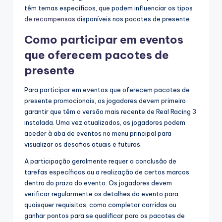
têm temas específicos, que podem influenciar os tipos
de recompensas
disponíveis nos pacotes de presente.
Como participar em eventos
que oferecem pacotes de
presente
Para participar em eventos que oferecem pacotes de
presente promocionais, os jogadores devem primeiro
garantir que têm a versão mais recente de Real Racing 3
instalada. Uma vez atualizados, os jogadores podem
aceder à aba de eventos no menu principal para
visualizar os desafios atuais e futuros.
A participação geralmente requer a conclusão de
tarefas específicas ou a realização de certos marcos
dentro do prazo do evento. Os jogadores devem
verificar regularmente os detalhes do evento para
quaisquer requisitos, como completar corridas ou
ganhar pontos para se qualificar para os pacotes de