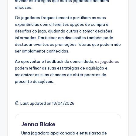
revelar estratégias que outros jogadores acharam
eficazes.
Os jogadores frequentemente partilham as suas
experiências com diferentes opções de compra e
desafios do jogo, ajudando outros a tomar decisões
informadas. Participar em discussões também pode
destacar eventos ou promoções futuras que podem não
ser amplamente conhecidas.
Ao aproveitar o feedback da comunidade,
os jogadores
podem refinar as suas estratégias de aquisição e
maximizar as suas chances de obter pacotes de
presente desejáveis.
Last updated on 18/04/2026
Jenna Blake
Uma jogadora apaixonada e entusiasta de