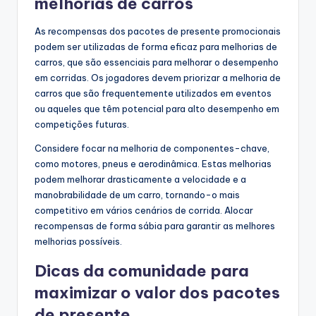
melhorias de carros
As recompensas dos pacotes de presente promocionais
podem ser utilizadas de forma eficaz para melhorias de
carros, que são essenciais para melhorar o desempenho
em corridas. Os jogadores devem priorizar a melhoria de
carros que são frequentemente utilizados em eventos
ou aqueles que têm potencial para alto desempenho em
competições futuras.
Considere focar na melhoria de componentes-chave,
como motores, pneus e aerodinâmica. Estas melhorias
podem melhorar drasticamente a velocidade e a
manobrabilidade de um carro, tornando-o mais
competitivo em vários cenários de corrida. Alocar
recompensas de forma sábia para garantir as melhores
melhorias possíveis.
Dicas da comunidade para
maximizar o valor dos pacotes
de presente