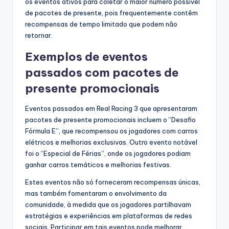
os eventos ativos para coletar o maior número possível
de pacotes de presente, pois frequentemente contêm
recompensas de tempo limitado que podem não
retornar.
Exemplos de eventos
passados com pacotes de
presente promocionais
Eventos passados em Real Racing 3 que apresentaram
pacotes de presente promocionais incluem o “Desafio
Fórmula E”, que recompensou os jogadores com carros
elétricos e melhorias exclusivas. Outro evento notável
foi o “Especial de Férias”, onde os jogadores podiam
ganhar carros temáticos e melhorias festivas.
Estes eventos não só forneceram recompensas únicas,
mas também fomentaram o envolvimento da
comunidade, à medida que os jogadores partilhavam
estratégias e experiências em plataformas de redes
sociais. Participar em tais eventos pode melhorar