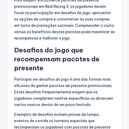
Para adquirir eficazmente pacotes de presente
promocionais em Real Racing 3, os jogadores devem
focar na participação em desafios do jogo, aproveitar
as opções de compra e cronometrar as suas compras
em torno de promoções sazonais. Compreender o custo
versus os benefícios destes pacotes pode maximizar as
recompensas e melhorar o jogo.
Desafios do jogo que
recompensam pacotes de
presente
Participar em desafios do jogo é uma das formas mais
eficazes de ganhar pacotes de presente promocionais.
Estes desafios frequentemente exigem que os
jogadores completem tarefas específicas ou alcancem
certos marcos dentro de um prazo limitado.
Exemplos de desafios incluem provas de tempo,
eventos de corrida ou torneios especiais que
recompensam os jogadores com pacotes de presente