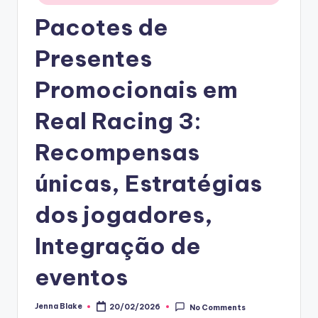
Pacotes de
Presentes
Promocionais em
Real Racing 3:
Recompensas
únicas, Estratégias
dos jogadores,
Integração de
eventos
Jenna Blake
20/02/2026
No Comments
Posted