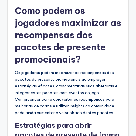
Como podem os
jogadores maximizar as
recompensas dos
pacotes de presente
promocionais?
Os jogadores podem maximizar as recompensas dos
pacotes de presente promocionais ao empregar
estratégias eficazes, cronometrar as suas aberturas e
integrar estes pacotes com eventos do jogo.
Compreender como aproveitar as recompensas para
melhorias de carros e utilizar insights da comunidade
pode ainda aumentar o valor obtido destes pacotes.
Estratégias para abrir
pacotes de presente de forma