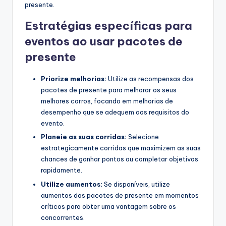
presente.
Estratégias específicas para
eventos ao usar pacotes de
presente
Priorize melhorias:
Utilize as recompensas dos
pacotes de presente para melhorar os seus
melhores carros, focando em melhorias de
desempenho que se adequem aos requisitos do
evento.
Planeie as suas corridas:
Selecione
estrategicamente corridas que maximizem as suas
chances de ganhar pontos ou completar objetivos
rapidamente.
Utilize aumentos:
Se disponíveis, utilize
aumentos dos pacotes de presente em momentos
críticos para obter uma vantagem sobre os
concorrentes.