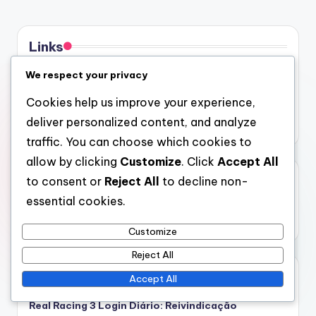
Links
We respect your privacy
Quem somos
Navegar
Cookies help us improve your experience,
Contato
deliver personalized content, and analyze
traffic. You can choose which cookies to
allow by clicking
Customize
. Click
Accept All
Pesquisar
to consent or
Reject All
to decline non-
essential cookies.
Customize
Reject All
Publicações recentes
Accept All
Real Racing 3 Login Diário: Reivindicação