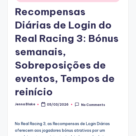
Recompensas
Diárias de Login do
Real Racing 3: Bónus
semanais,
Sobreposições de
eventos, Tempos de
reinício
Jenna Blake
05/03/2026
No Comments
Posted
by
No Real Racing 3, as Recompensas de Login Diárias
oferecem aos jogadores bónus atrativos por um