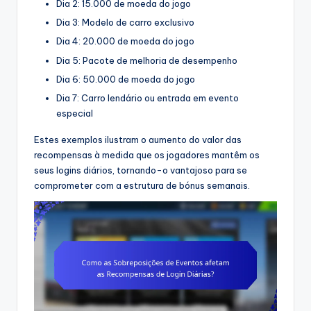
Dia 2: 15.000 de moeda do jogo
Dia 3: Modelo de carro exclusivo
Dia 4: 20.000 de moeda do jogo
Dia 5: Pacote de melhoria de desempenho
Dia 6: 50.000 de moeda do jogo
Dia 7: Carro lendário ou entrada em evento
especial
Estes exemplos ilustram o aumento do valor das
recompensas à medida que os jogadores mantêm os
seus logins diários, tornando-o vantajoso para se
comprometer com a estrutura de bónus semanais.