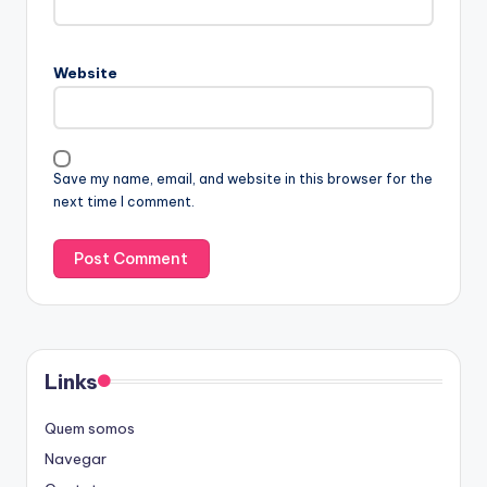
Website
Save my name, email, and website in this browser for the
next time I comment.
Links
Quem somos
Navegar