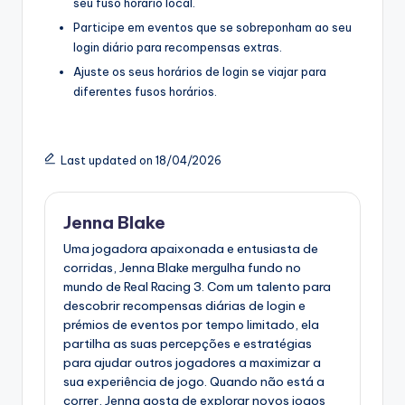
seu fuso horário local.
Participe em eventos que se sobreponham ao seu
login diário para recompensas extras.
Ajuste os seus horários de login se viajar para
diferentes fusos horários.
Last updated on 18/04/2026
Jenna Blake
Uma jogadora apaixonada e entusiasta de
corridas, Jenna Blake mergulha fundo no
mundo de Real Racing 3. Com um talento para
descobrir recompensas diárias de login e
prémios de eventos por tempo limitado, ela
partilha as suas percepções e estratégias
para ajudar outros jogadores a maximizar a
sua experiência de jogo. Quando não está a
correr, Jenna gosta de explorar novos jogos