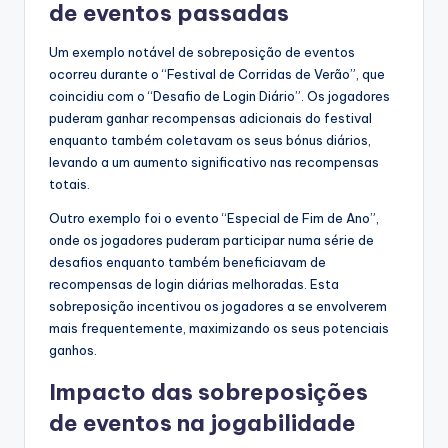
de eventos passadas
Um exemplo notável de sobreposição de eventos
ocorreu durante o “Festival de Corridas de Verão”, que
coincidiu com o “Desafio de Login Diário”. Os jogadores
puderam ganhar recompensas adicionais do festival
enquanto também coletavam os seus bónus diários,
levando a um aumento significativo nas recompensas
totais.
Outro exemplo foi o evento “Especial de Fim de Ano”,
onde os jogadores puderam participar numa série de
desafios enquanto também beneficiavam de
recompensas de login diárias melhoradas. Esta
sobreposição incentivou os jogadores a se envolverem
mais frequentemente, maximizando os seus potenciais
ganhos.
Impacto das sobreposições
de eventos na jogabilidade