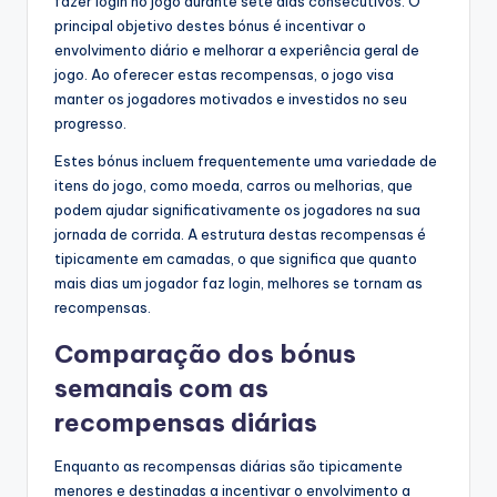
fazer login no jogo durante sete dias consecutivos. O
principal objetivo destes bónus é incentivar o
envolvimento diário e melhorar a experiência geral de
jogo. Ao oferecer estas recompensas, o jogo visa
manter os jogadores motivados e investidos no seu
progresso.
Estes bónus incluem frequentemente uma variedade de
itens do jogo, como moeda, carros ou melhorias, que
podem ajudar significativamente os jogadores na sua
jornada de corrida. A estrutura destas recompensas é
tipicamente em camadas, o que significa que quanto
mais dias um jogador faz login, melhores se tornam as
recompensas.
Comparação dos bónus
semanais com as
recompensas diárias
Enquanto as recompensas diárias são tipicamente
menores e destinadas a incentivar o envolvimento a