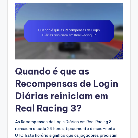
Quando é que as
Recompensas de Login
Diárias reiniciam em
Real Racing 3?
As Recompensas de Login Diárias em Real Racing 3
reiniciam a cada 24 horas, tipicamente à meia-noite
UTC. Este horário significa que os jogadores precisam