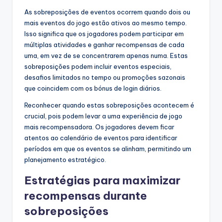
As sobreposições de eventos ocorrem quando dois ou
mais eventos do jogo estão ativos ao mesmo tempo.
Isso significa que os jogadores podem participar em
múltiplas atividades e ganhar recompensas de cada
uma, em vez de se concentrarem apenas numa. Estas
sobreposições podem incluir eventos especiais,
desafios limitados no tempo ou promoções sazonais
que coincidem com os bónus de login diários.
Reconhecer quando estas sobreposições acontecem é
crucial, pois podem levar a uma experiência de jogo
mais recompensadora. Os jogadores devem ficar
atentos ao calendário de eventos para identificar
períodos em que os eventos se alinham, permitindo um
planejamento estratégico.
Estratégias para maximizar
recompensas durante
sobreposições